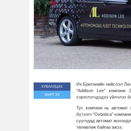
Их Британийн нийслэл Лон
ХУВААЛЦАХ
“Addison Lee” компани 
ЖИРГЭХ
хэрэглэгчдэдээ үйлчлэх б
Тус компани нь автомат 
бүтээгч “Oxbotica” компа
суугчдад автомат жолоодло
төлөвлөж байгаа ажээ.