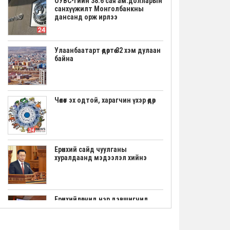
ОУВС-гийн 38.6 сая ам.долларын
санхүүжилт Монголбанкны
дансанд орж ирлээ
Улаанбаатарт өдөртөө 32 хэм дулаан
байна
Чөлөөт эх одтой, харагчин үхэр өдөр
Ерөнхий сайд чуулганы
хуралдаанд мэдээлэл хийнэ
Ерөнхийлөгчид нэр дэвшигчид
маргааш үнэмлэхээ гардана