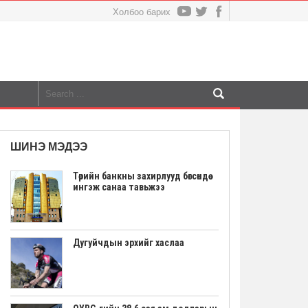
Холбоо барих
ШИНЭ МЭДЭЭ
Төрийн банкны захирлууд бөгсөндөө
ингэж санаа тавьжээ
Дугуйчдын эрхийг хаслаа