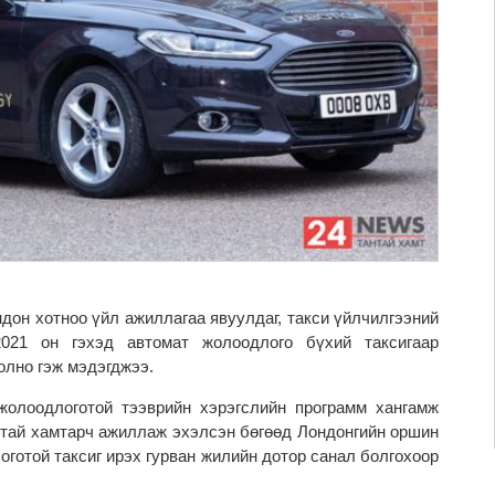
дон хотноо үйл ажиллагаа явуулдаг, такси үйлчилгээний
2021 он гэхэд автомат жолоодлого бүхий таксигаар
олно гэж мэдэгджээ.
жолоодлоготой тээврийн хэрэгслийн программ хангамж
нитай хамтарч ажиллаж эхэлсэн бөгөөд Лондонгийн оршин
готой таксиг ирэх гурван жилийн дотор санал болгохоор