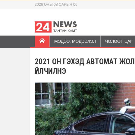
2026 ОНЫ 08 САРЫН 06
МЭДЭЭ, МЭДЭЭЛЭЛ
ЧӨЛӨӨТ ЦАГ
2021 ОН ГЭХЭД АВТОМАТ ЖО
ҮЙЛЧИЛНЭ