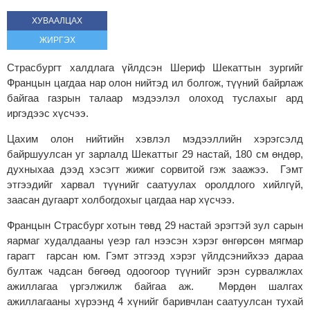
ХУВААЛЦАХ
ЖИРГЭХ
Страсбургт халдлага үйлдсэн Шериф Шекаттын зургийг
Францын цагдаа нар олон нийтэд ил болгож, түүний байрлаж
байгаа газрын талаар мэдээлэл олоход туслахыг ард
иргэдээс хүсчээ.
Цахим олон нийтийн хэвлэл мэдээллийн хэрэгсэлд
байршуулсан уг зарлалд Шекаттыг 29 настай, 180 см өндөр,
духныхаа дээд хэсэгт жижиг сорвитой гэж заажээ. Гэмт
этгээдийг харвал түүнийг саатуулах оролдлого хийлгүй,
заасан дугаарт холбогдохыг цагдаа нар хүсчээ.
Францын Страсбург хотын төвд 29 настай эрэгтэй зул сарын
яармаг худалдааны үеэр гал нээсэн хэрэг өнгөрсөн мягмар
гарагт гарсан юм. Гэмт этгээд хэрэг үйлдсэнийхээ дараа
бултаж чадсан бөгөөд одоогоор түүнийг эрэн сурвалжлах
ажиллагаа үргэлжилж байгаа аж. Мөрдөн шалгах
ажиллагааны хүрээнд 4 хүнийг баривчлан саатуулсан тухай