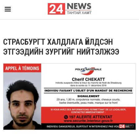
СТРАСБУРГТ ХАЛДЛАГА ҮЙЛДСЭН
ЭТГЭЭДИЙН ЗУРГИЙГ НИЙТЭЛЖЭЭ