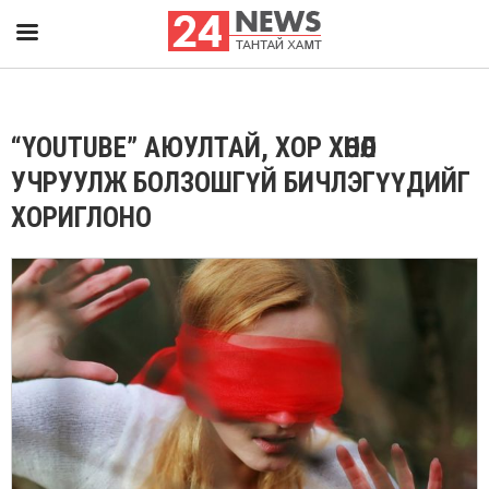
“YOUTUBE” АЮУЛТАЙ, ХОР ХӨНӨӨЛ
УЧРУУЛЖ БОЛЗОШГҮЙ БИЧЛЭГҮҮДИЙГ
ХОРИГЛОНО