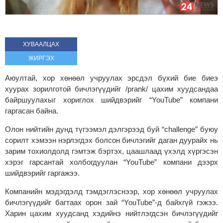
ХУВААЛЦАХ
ЖИРГЭХ
Аюултай, хор хөнөөл учруулах эрсдэл бүхий бие биеэ
хуурах зорилготой бичлэгүүдийг /prank/ цахим хуудсандаа
байршуулахыг хориглох шийдвэрийг “YouTube” компани
гаргасан байна.
Олон нийтийн дунд түгээмэл дэлгэрээд буй “challenge” буюу
сорилт хэмээн нэрлэгдэх болсон бичлэгийг даган дуурайх нь
зарим тохиолдолд гэмтэж бэртэх, цаашлаад үхэлд хүргэсэн
хэрэг гарсантай холбогдуулан “YouTube” компани дээрх
шийдвэрийг гаргажээ.
Компанийн мэдэгдэлд тэмдэглэснээр, хор хөнөөл учруулах
бичлэгүүдийг багтаах орон зай “YouTube”-д байхгүй гэжээ.
Харин цахим хуудсанд хэдийнэ нийтлэгдсэн бичлэгүүдийг