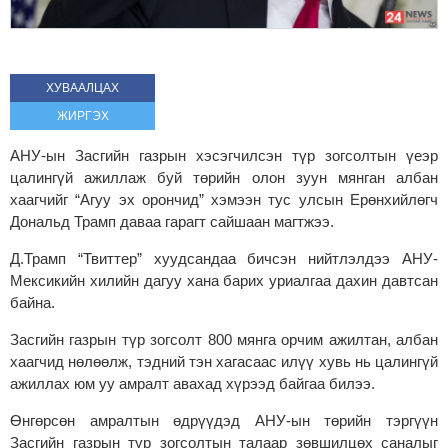
ХУВААЛЦАХ
ЖИРГЭХ
АНУ-ын Засгийн газрын хэсэгчилсэн түр зогсолтын үеэр
цалингүй ажиллаж буй төрийн олон зуун мянган албан
хаагчийг “Агуу эх орончид” хэмээн тус улсын Ерөнхийлөгч
Дональд Трамп даваа гарагт сайшаан магтжээ.
Д.Трамп “Твиттер” хуудсандаа бичсэн нийтлэлдээ АНУ-
Мексикийн хилийн дагуу хана барих уриалгаа дахин давтсан
байна.
Засгийн газрын түр зогсолт 800 мянга орчим ажилтан, албан
хаагчид нөлөөлж, тэдний тэн хагасаас илүү хувь нь цалингүй
ажиллах юм уу амралт авахад хүрээд байгаа билээ.
Өнгөрсөн амралтын өдрүүдэд АНУ-ын төрийн тэргүүн
Засгийн газрын түр зогсолтын талаар зөвшилцөх саналыг