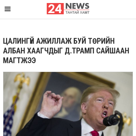
ЦАЛИНГҮЙ АЖИЛЛАЖ БУЙ ТӨРИЙН
АЛБАН ХААГЧДЫГ Д.ТРАМП САЙШААН
МАГТЖЭЭ