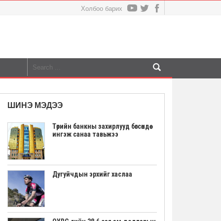
Холбоо барих
ШИНЭ МЭДЭЭ
Төрийн банкны захирлууд бөгсөндөө
ингэж санаа тавьжээ
Дугуйчдын эрхийг хаслаа