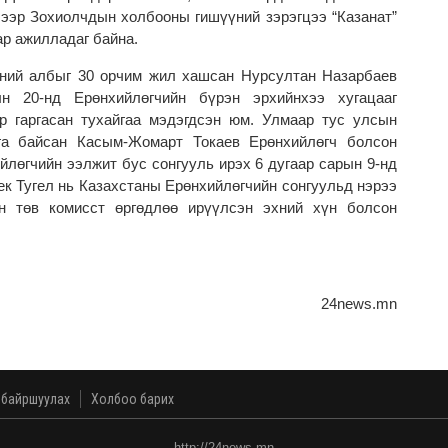
бээр Зохиолчдын холбооны гишүүний зэрэгцээ “Казанат”
ар ажилладаг байна.
үний албыг 30 орчим жил хашсан Нурсултан Назарбаев
н 20-нд Ерөнхийлөгчийн бүрэн эрхийнхээ хугацааг
р гаргасан тухайгаа мэдэгдсэн юм. Улмаар тус улсын
а байсан Касым-Жомарт Токаев Ерөнхийлөгч болсон
йлөгчийн ээлжит бус сонгууль ирэх 6 дугаар сарын 9-нд
к Тугел нь Казахстаны Ерөнхийлөгчийн сонгуульд нэрээ
н төв комисст өргөдлөө ирүүлсэн эхний хүн болсон
24news.mn
 байршуулах
Холбоо барих
http://24news.mn