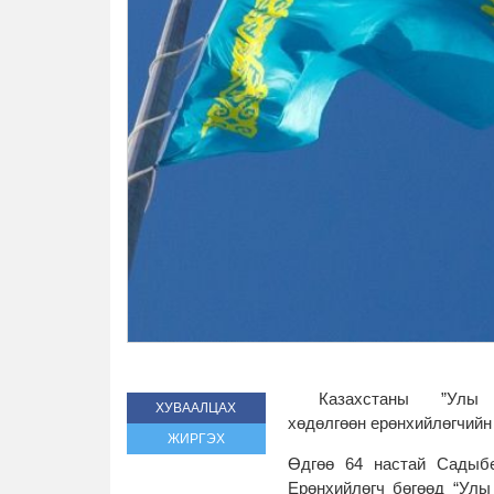
Казахстаны ”Улы 
ХУВААЛЦАХ
хөдөлгөөн ерөнхийлөгчийн
ЖИРГЭХ
Өдгөө 64 настай Садыб
Ерөнхийлөгч бөгөөд “Улы