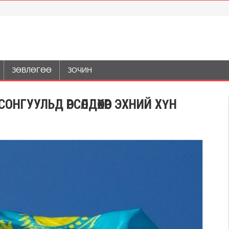
ЗӨВЛӨГӨӨ
ЗОЧИН
ОНГУУЛЬД ӨРСӨЛДӨХӨӨР ЭХНИЙ ХҮН