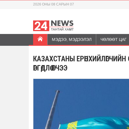
2026 ОНЫ 08 САРЫН 07
МЭДЭЭ, МЭДЭЭЛЭЛ
ЧӨЛӨӨТ ЦАГ
КАЗАХСТАНЫ ЕРӨНХИЙЛӨГЧИЙН С
ӨРГӨДЛӨӨ ӨГЧЭЭ