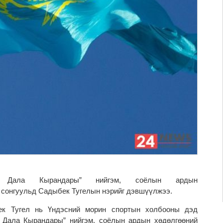
Дала Кырандары” нийгэм, соёлын ардын
 сонгуульд Садыбек Тугелын нэрийг дэвшүүлжээ.
ек Тугел нь Үндэсний морин спортын холбооны дэд
 Дала Кырандары” нийгэм, соёлын ардын хөдөлгөөний