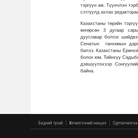
тэргүүн аж. Түүнчлэн тэр
сэтгүүлд ахлах редактора
Казахстаны төрийн тэргү
өнгөрсөн 3 дугаар сары
дуусгавар болгох шийдвэ
Сенатын танхимын дарг
билээ. Казахстаны Ерөнхи
болох юм. Тийнхүү Садыбе
дэвшүүлэхээр Сонгуулий
байна.
Бидний тухай
Үйлчилгээний нөхцөл
Сурталчилгаа