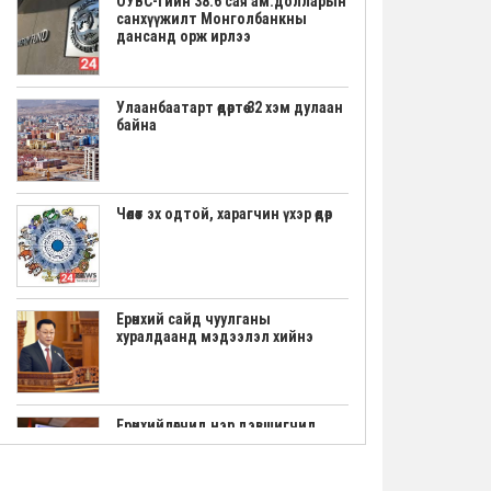
ОУВС-гийн 38.6 сая ам.долларын
санхүүжилт Монголбанкны
дансанд орж ирлээ
Улаанбаатарт өдөртөө 32 хэм дулаан
байна
Чөлөөт эх одтой, харагчин үхэр өдөр
Ерөнхий сайд чуулганы
хуралдаанд мэдээлэл хийнэ
Ерөнхийлөгчид нэр дэвшигчид
маргааш үнэмлэхээ гардана