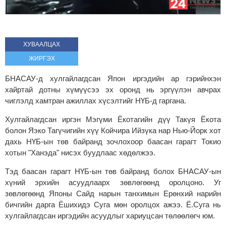
ХУВААЛЦАХ
ЖИРГЭХ
БНАСАУ-д хулгайлагдсан Япон иргэдийн ар гэрийнхэн
хайртай дотны хүмүүсээ эх оронд нь эргүүлэн авчрах
чиглэлд хамтран ажиллах хүсэлтийг НҮБ-д гаргана.
Хулгайлагдсан иргэн Мэгүми Ёкотагийн дүү Такүя Ёкота
болон Яэко Тагүчигийн хүү Койчира Ийзүка нар Нью-Йорк хот
дахь НҮБ-ын төв байранд зочлохоор баасан гарагт Токио
хотын "Ханэда" нисэх буудлаас хөдөлжээ.
Тэд баасан гарагт НҮБ-ын төв байранд болох БНАСАУ-ын
хүний эрхийн асуудлаарх зөвлөгөөнд оролцоно. Уг
зөвлөгөөнд Японы Сайд нарын танхимын Ерөнхий нарийн
бичгийн дарга Ёшихидэ Суга мөн оролцох ажээ. Ё.Суга нь
хулгайлагдсан иргэдийн асуудлыг хариуцсан төлөөлөгч юм.