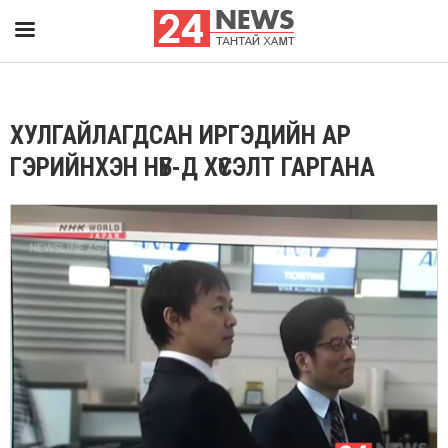
ХУЛГАЙЛАГДСАН ИРГЭДИЙН АР
ГЭРИЙНХЭН НҮБ-Д ХҮСЭЛТ ГАРГАНА