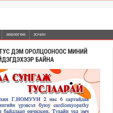
ЗӨВЛӨГӨӨ
ЗОЧИН
 ТУС ДЭМ ОРОЛЦООНООС МИНИЙ
ИЙДЭГДЭХЭЭР БАЙНА