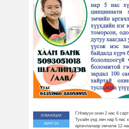
Г.Номуун охин 2 нас 6 сар
ХУВААЛЦАХ
Тухайн үед эмч нар 5 нас 
ЖИРГЭХ
аргачлалаар эмчилж 12 нас