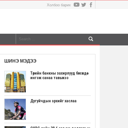
Холбоо барих
ШИНЭ МЭДЭЭ
Төрийн банкны захирлууд бөгсөндөө
ингэж санаа тавьжээ
Дугуйчдын эрхийг хаслаа