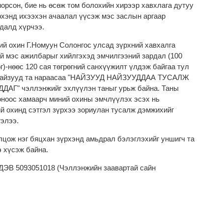
орсон, бие нь өсөж том болохийн хирээр хавхлага дутуу
рхэнд ихээхэн ачаалал үүсэж мэс заслын аргаар
далд хүрчээ.
й охин Г.Номуун Солонгос улсад зүрхний хавхалга
й мэс ажилбарыг хийлгэхэд эмчилгээний зардал (100
өг)-нөөс 120 сая төгрөгний санхүүжилт үлдэж байгаа тул
 найзууд та нараасаа "НАЙЗУУД НАЙЗУУДДАА ТУСАЛЖ
Г" чэллэнжийг эхлүүлэн таныг урьж байна. Таны
оноос хамаарч миний охины эмчлүүлэх эсэх нь
й охинд сэтгэл зүрхээ зориулан тусалж дэмжихийг
гэлээ.
цож нэг бяцхан зүрхэнд амьдрал бэлэглэхийг уншигч та
э хүсэж байна.
В 5093051018 (Чэллэнжийн заавартай сайн