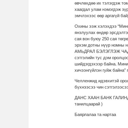
өвчлөхдөө их тэлэгдэж том
хаагдал улам нэмэгдэж зү
эмчлэхээс өөр аргагүй бай
Охины ээж хэлэхдээ “Мини
янзлуулах өндөр эрсдэлтэ
сая вон буюу 250 сая төгр
эрхэм дотны нүүр номны
АМЬДРАЛ БЭЛЭГЛЭЖ ЧАДДА
сэтгэлийн тус дэм оролцо
шийдэгдэхээр байна. Мини
хичээнгүйлэн гуйж байна” 
Челленжид идэвхитэй орол
бүхнээсээ чин сэтгэлээсэ
ДАНС ХААН БАНК ГАЛИНДЭ
танилцаарай )
Баярлалаа та нартаа