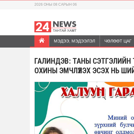
2026 ОНЫ 08 САРЫН 06
МЭДЭЭ, МЭДЭЭЛЭЛ
ЧӨЛӨӨТ ЦАГ
ГАЛИНДЭВ: ТАНЫ СЭТГЭЛИЙН
ОХИНЫ ЭМЧЛҮҮЛЭХ ЭСЭХ НЬ Ш