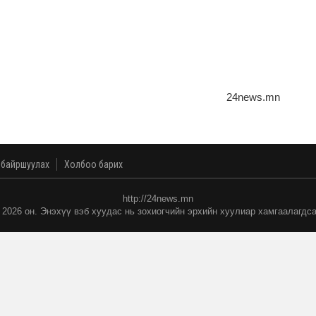
24news.mn
 байршуулах
Холбоо барих
http://24news.mn
 2026 он. Энэхүү вэб хуудас нь зохиогчийн эрхийн хуулиар хамгаалагдса