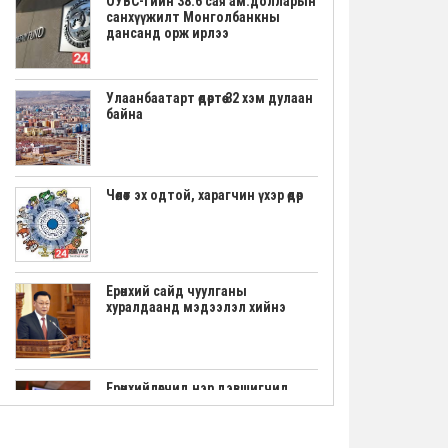
ОУВС-гийн 38.6 сая ам.долларын
санхүүжилт Монголбанкны
дансанд орж ирлээ
Улаанбаатарт өдөртөө 32 хэм дулаан
байна
Чөлөөт эх одтой, харагчин үхэр өдөр
Ерөнхий сайд чуулганы
хуралдаанд мэдээлэл хийнэ
Ерөнхийлөгчид нэр дэвшигчид
маргааш үнэмлэхээ гардана