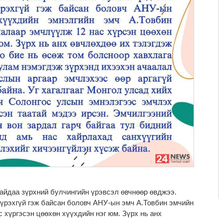
тайдаа зүрхний булчингийн үрэвсэл өвчнөөр өвджээ.
хүрэхгүй гэж байсан боловч АНУ-ын эмч А.Товбин эмчийн
 хүргэсэн цөөхөн хүүхдийн нэг юм. Зүрх нь анх