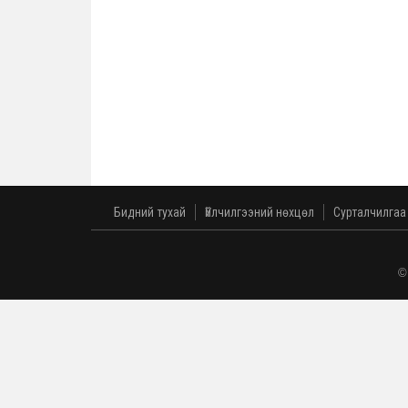
Бидний тухай
Үйлчилгээний нөхцөл
Сурталчилгаа
©