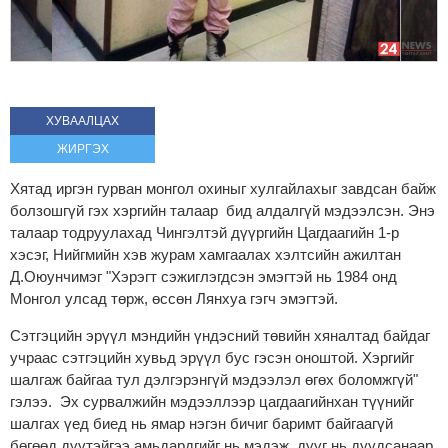
ХУВААЛЦАХ
ЖИРГЭХ
Хятад иргэн гурван монгол охиныг хулгайлахыг завдсан байж
болзошгүй гэх хэргийн талаар бид алдалгүй мэдээлсэн. Энэ
талаар тодруулахад Чингэлтэй дүүргийн Цагдаагийн 1-р
хэсэг, Нийгмийн хэв журам хамгаалах хэлтсийн ажилтан
Д.Оюунчимэг "Хэрэгт сэжиглэгдсэн эмэгтэй нь 1984 онд
Монгол улсад төрж, өссөн Лянхуа гэгч эмэгтэй.
Сэтгэцийн эрүүл мэндийн үндэсний төвийн хяналтад байдаг
учраас сэтгэцийн хувьд эрүүл бус гэсэн оноштой. Хэргийг
шалгаж байгаа тул дэлгэрэнгүй мэдээлэл өгөх боломжгүй"
гэлээ. Эх сурвалжийн мэдээллээр цагдаагийнхан түүнийг
шалгах үед биед нь ямар нэгэн бичиг баримт байгаагүй
бөгөөд дүүтэйгээ амьдардгийг нь мэдэж, дүүг нь дуудсанаар