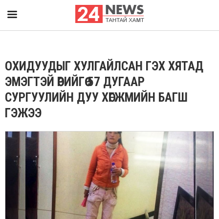
ОХИДУУДЫГ ХУЛГАЙЛСАН ГЭХ ХЯТАД
ЭМЭГТЭЙ ӨӨРИЙГӨӨ 57 ДУГААР
СУРГУУЛИЙН ДУУ ХӨГЖМИЙН БАГШ
ГЭЖЭЭ