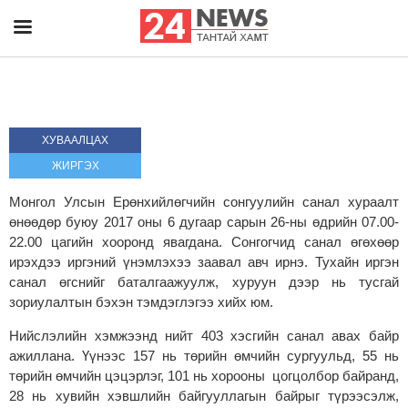
ХУВААЛЦАХ
ЖИРГЭХ
Монгол Улсын Ерөнхийлөгчийн сонгуулийн санал хураалт
өнөөдөр буюу 2017 оны 6 дугаар сарын 26-ны өдрийн 07.00-
22.00 цагийн хооронд явагдана. Сонгогчид санал өгөхөөр
ирэхдээ иргэний үнэмлэхээ заавал авч ирнэ. Тухайн иргэн
санал өгснийг баталгаажуулж, хуруун дээр нь тусгай
зориулалтын бэхэн тэмдэглэгээ хийх юм.
Нийслэлийн хэмжээнд нийт 403 хэсгийн санал авах байр
ажиллана. Үүнээс 157 нь төрийн өмчийн сургуульд, 55 нь
төрийн өмчийн цэцэрлэг, 101 нь хорооны цогцолбор байранд,
28 нь хувийн хэвшлийн байгууллагын байрыг түрээсэлж,