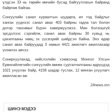
үлдсэн 33 нь төрийн өмчийн бусад байгууллагын байранд
байрлаж байгаа.
Сонгуулийн санал хураалтын шударга, ил тод байдлыг
хангах үүднээс санал авах 403 байрны гадна тал болон
дотор танхимыг бүрэн камержуулжээ. Мөн болзошгүй
эрсдэлээс сэргийлж, санал авах байрны 30 хувьд нь
цахилгааны нөөц эх үүсвэрийг шийдсэн байна. Энэ өдөр
санал авах байруудад 3 намын 4421 ажиглагч ажиллахаар
үнэмлэх авчээ.
Сонирхуулахад, нийслэлийн хэмжээнд Монгол Улсын
Ерөнхийлөгчийн сонгуулийн өмнөх сурталчилгааны өдрүүдэд
1021 ухуулах байр, 4158 шадар туслах, 12 мянган ухуулагч
ажилласан аж.
24news.mn
ШИНЭ МЭДЭЭ