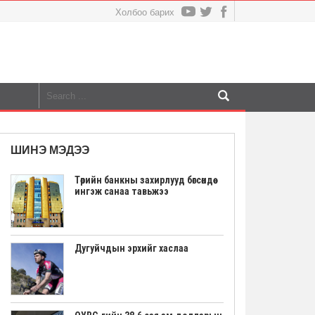
Холбоо барих
ШИНЭ МЭДЭЭ
Төрийн банкны захирлууд бөгсөндөө
ингэж санаа тавьжээ
Дугуйчдын эрхийг хаслаа