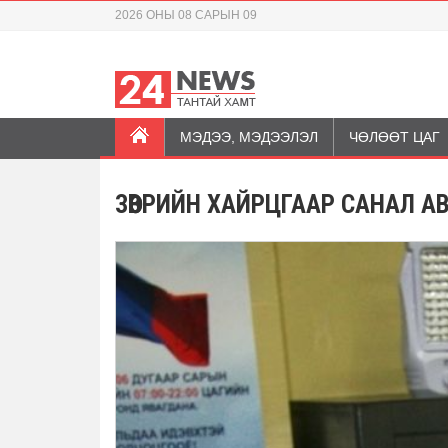
2026 ОНЫ 08 САРЫН 09
МЭДЭЭ, МЭДЭЭЛЭЛ
ЧӨЛӨӨТ ЦАГ
ЗӨӨВРИЙН ХАЙРЦГААР САНАЛ А