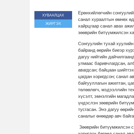
Ерөнхийлөгчийн сонгуулий
ХУВААЛЦАХ
санал хураалтын өмнөх өд
ЖИРГЭХ
хайрцгаар санал авах ажил
зөөврийн битүүмжилсэн ха
Сонгуулийн тухай хуулийн
байранд өөрийн биеэр хүр
дагуу нийтийн дайчилгаан
улмаас баривчлагдсан, ал
авагдсан; байцаан шийтгэ
цагдан хоригдсон; санал а
байгууллагын ажилтан, цаг
төлөөлөгч, мэдээллийн тех
хүсэлт, эмнэлгийн магадл
үндэслэн зөөврийн битүүм
тусгасан. Энэ дагуу өөрий
саналыг өнөөдөр авч байг
Зөөврийн битүүмжилсэн са
хориглох бөгөөд санал ава