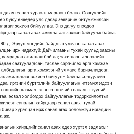
н дахин санал хураалт маргааш болно. Сонгуулийн
өр буюу өнөөдөр улс даяар зөөврийн битүүмжилсэн
лагааг зохион байгуулдаг. Энэ дагуу өнөөдөр
йрцгаар санал авах ажиллагааг зохион байгуулж байна.
 90-д “Эрүүл мэндийн байдлын улмаас санал авах
элцэн ирж чадахгүй; Дайчилгааны тухай хуульд заасны
д хамрагдан ажиллаж байгаа; захиргааны зөрчлийн
бадан саатуулагдсан, таслан сэргийлэх арга хэмжээ
х албадлагын арга хэмжээний улмаас баривчлагдсан,
вах ажиллагааг зохион байгуулж байгаа сонгуулийн
даа, иргэний бүртгэлийн байгууллагын итгэмжлэгдсэн
нологийн даамал гэсэн сонгогчийн саналыг түүний
агаа, эсвэл холбогдох байгууллагын тодорхойлолтыг
жилсэн саналын хайрцгаар санал авах" тухай
н биеэр хүрэлцэн ирж санал өгөх боломжгүй иргэдийн
аа аж.
налын хайрцгийг санал авах өдөр хүртэл задлахыг
х өдөр нээж санал тоолох төхөөрөмж /саналын хайрцаг/-