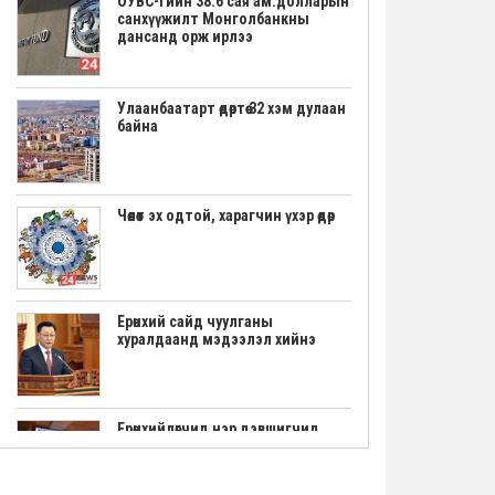
ОУВС-гийн 38.6 сая ам.долларын
санхүүжилт Монголбанкны
дансанд орж ирлээ
Улаанбаатарт өдөртөө 32 хэм дулаан
байна
Чөлөөт эх одтой, харагчин үхэр өдөр
Ерөнхий сайд чуулганы
хуралдаанд мэдээлэл хийнэ
Ерөнхийлөгчид нэр дэвшигчид
маргааш үнэмлэхээ гардана