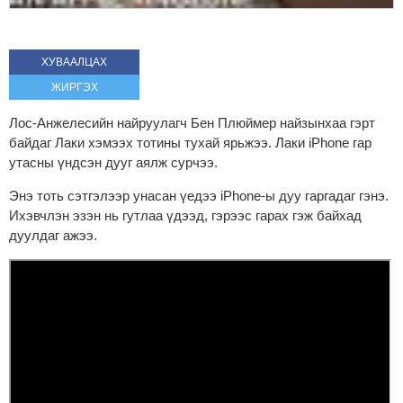
ХУВААЛЦАХ
ЖИРГЭХ
Лос-Анжелесийн найруулагч Бен Плюймер найзынхаа гэрт
байдаг Лаки хэмээх тотины тухай ярьжээ. Лаки iPhone гар
утасны үндсэн дууг аялж сурчээ.
Энэ тоть сэтгэлээр унасан үедээ iPhone-ы дуу гаргадаг гэнэ.
Ихэвчлэн эзэн нь гутлаа үдээд, гэрээс гарах гэж байхад
дуулдаг ажээ.