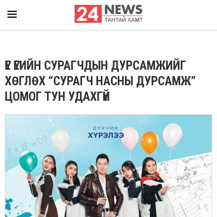
ҮЕ ҮЕИЙН СУРАГЧДЫН ДУРСАМЖИЙГ
ХӨГЛӨХ “СУРАГЧ НАСНЫ ДУРСАМЖ”
ЦОМОГ ТУН УДАХГҮЙ