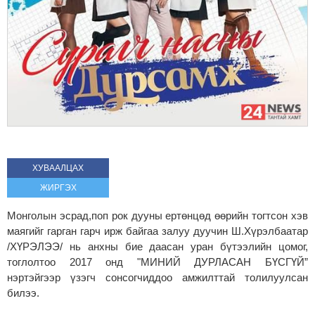
ХУВААЛЦАХ
ЖИРГЭХ
Монголын эсрад,поп рок дууны ертөнцөд өөрийн тогтсон хэв
маягийг гарган гарч ирж байгаа залуу дуучин Ш.Хүрэлбаатар
/ХҮРЭЛЭЭ/ нь анхны бие даасан уран бүтээлийн цомог,
тоглолтоо 2017 онд "МИНИЙ ДУРЛАСАН БҮСГҮЙ”
нэртэйгээр үзэгч сонсогчиддоо амжилттай толилуулсан
билээ.