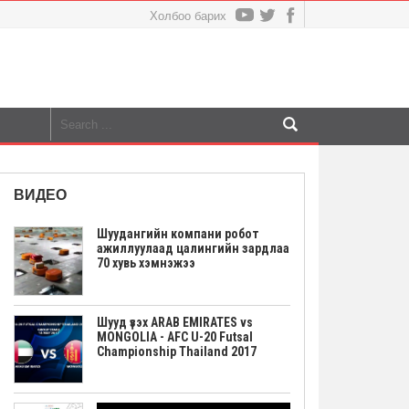
Холбоо барих
ВИДЕО
Шуудангийн компани робот
ажиллуулаад цалингийн зардлаа
70 хувь хэмнэжээ
Шууд үзэх ARAB EMIRATES vs
MONGOLIA - AFC U-20 Futsal
Championship Thailand 2017