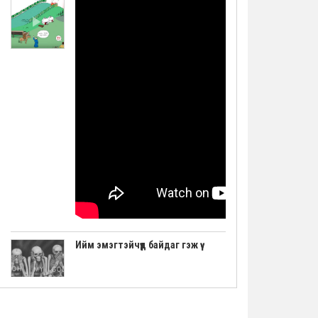
Ийм эмэгтэйчүүд байдаг гэж үү
"Авьяаслаг Шведчүүд" шоуны