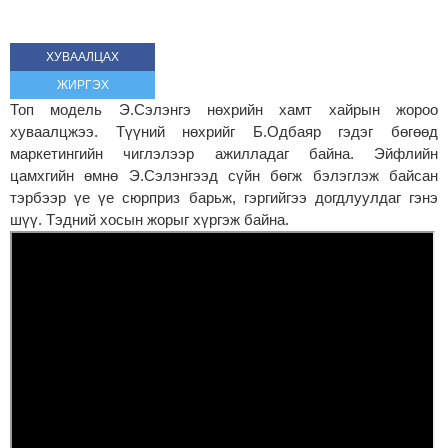
ХУВААЛЦАХ
ЖИРГЭХ
Топ модель Э.Сэлэнгэ нөхрийн хамт хайрын жороо
хуваалцжээ. Түүний нөхрийг Б.Одбаяр гэдэг бөгөөд
маркетингийн чиглэлээр ажилладаг байна. Эйфлийн
цамхгийн өмнө Э.Сэлэнгээд сүйн бөгж бэлэглэж байсан
тэрбээр үе үе сюрприз барьж, гэргийгээ догдлуулдаг гэнэ
шүү. Тэдний хосын жорыг хүргэж байна.