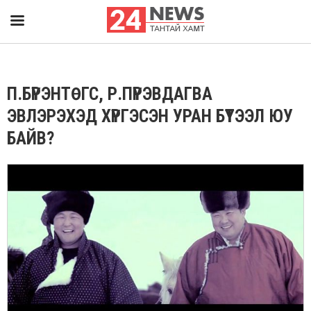
П.БҮРЭНТӨГС, Р.ПҮРЭВДАГВА
ЭВЛЭРЭХЭД ХҮРГЭСЭН УРАН БҮТЭЭЛ ЮУ
БАЙВ?