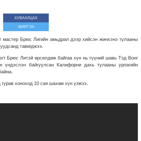
ХУВААЛЦАХ
ЖИРГЭХ
рт мастер Брюс Лигийн амьдрал дээр хийсэн жинхэнэ тулааны
хуудсанд тавигджээ.
лэгт Брюс Литэй өрсөлдөж байгаа хүн нь түүний шавь Тэд Вонг
ийн үндэслэн байгуулсан Калифорни дахь тулааны урлагийн
байна.
 гурав хоноход 10 сая шахам хүн үзжээ.