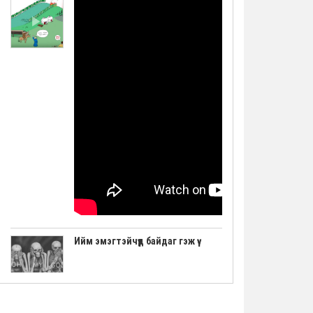
Ийм эмэгтэйчүүд байдаг гэж үү
"Авьяаслаг Шведчүүд" шоуны