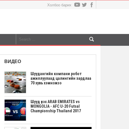
Холбоо барих
ВИДЕО
Шуудангийн компани робот
ажиллуулаад цалингийн зардлаа
70 хувь хэмнэжээ
Шууд үзэх ARAB EMIRATES vs
MONGOLIA - AFC U-20 Futsal
Championship Thailand 2017