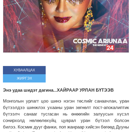
ХУВААЛЦАХ
ЖИРГЭХ
Энэ удаа шидэт дагина...ХАЙРААР УРЛАН БҮТЭЭВ
Монголын урлагт цоо шинэ нэгэн төслийг санаачлан, уран
бүтээлдээ шинжлэх ухааны уран зөгнөлт пост-апокалиптик
бүтээлч санааг тусгасан нь өнөөгийн залуусын хүсэл
сонирхолд нөлөөлөхүйц цуврал уран бүтээл болсон
билээ. Космик дууг фанки, поп жанраар хийсэн бөгөөд Дууны