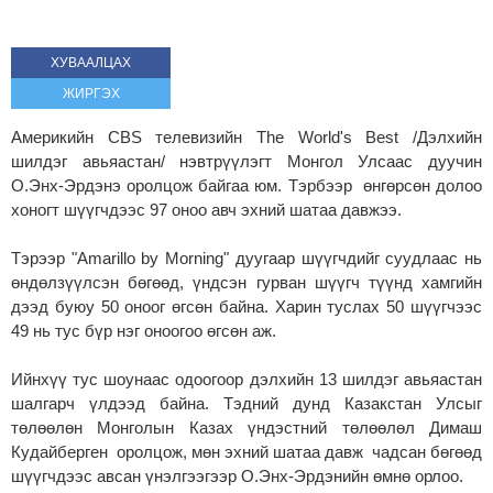
ХУВААЛЦАХ
ЖИРГЭХ
Америкийн CBS телевизийн The World's Best /Дэлхийн
шилдэг авьяастан/ нэвтрүүлэгт Монгол Улсаас дуучин
О.Энх-Эрдэнэ оролцож байгаа юм. Тэрбээр өнгөрсөн долоо
хоногт шүүгчдээс 97 оноо авч эхний шатаа давжээ.
Тэрээр "Amarillo by Morning" дуугаар шүүгчдийг суудлаас нь
өндөлзүүлсэн бөгөөд, үндсэн гурван шүүгч түүнд хамгийн
дээд буюу 50 оноог өгсөн байна. Харин туслах 50 шүүгчээс
49 нь тус бүр нэг оноогоо өгсөн аж.
Ийнхүү тус шоунаас одоогоор дэлхийн 13 шилдэг авьяастан
шалгарч үлдээд байна. Тэдний дунд Казакстан Улсыг
төлөөлөн Монголын Казах үндэстний төлөөлөл Димаш
Кудайберген оролцож, мөн эхний шатаа давж чадсан бөгөөд
шүүгчдээс авсан үнэлгээгээр О.Энх-Эрдэнийн өмнө орлоо.