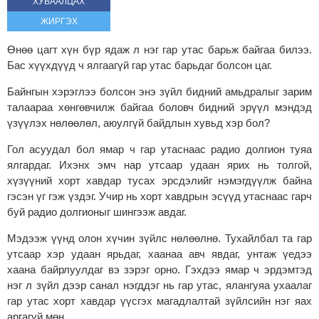
ХУВААЛЦАХ
ЖИРГЭХ
Өнөө цагт хүн бүр ядаж л нэг гар утас барьж байгаа билээ.
Бас хүүхдүүд ч ялгаагүй гар утас барьдаг болсон цаг.
Байнгын хэрэглээ болсон энэ зүйл бидний амьдралыг зарим
талаараа хөнгөвчилж байгаа боловч бидний эрүүл мэндэд
үзүүлэх нөлөөлөл, аюулгүй байдлын хувьд хэр бол?
Гол асуудал бол ямар ч гар утаснаас радио долгион туяа
ялгардаг. Ихэнх эмч нар утсаар удаан ярих нь толгой,
хүзүүний хорт хавдар тусах эрсдэлийг нэмэгдүүлж байна
гэсэн үг гэж үздэг. Учир нь хорт хавдрын эсүүд утаснаас гарч
буй радио долгионыг шингээж авдаг.
Мэдээж үүнд олон хүчин зүйлс нөлөөлнө. Тухайлбал та гар
утсаар хэр удаан ярьдаг, хаанаа авч явдаг, унтаж үедээ
хаана байрлуулдаг вэ зэрэг орно. Гэхдээ ямар ч эрдэмтэд
нэг л зүйл дээр санал нэгддэг нь гар утас, ялангуяа ухаалаг
гар утас хорт хавдар үүсгэх магадлалтай зүйлсийн нэг яах
аргагүй мөн.