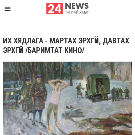
ИХ ХЯДЛАГА - МАРТАХ ЭРХГҮЙ, ДАВТАХ
ЭРХГҮЙ /БАРИМТАТ КИНО/