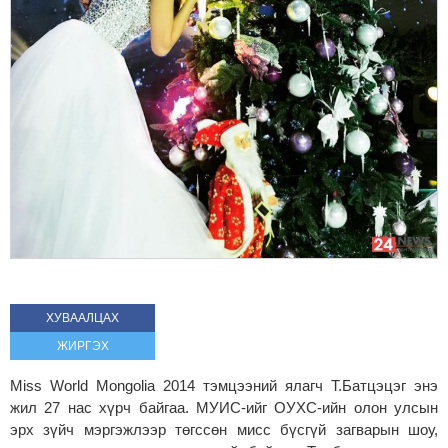
ХУВААЛЦАХ
ЖИРГЭХ
Miss World Mongolia 2014 тэмцээний ялагч Т.Батцэцэг энэ
жил 27 нас хүрч байгаа. МУИС-ийг ОУХС-ийн олон улсын
эрх зүйч мэргэжлээр төгссөн мисс бүсгүй загварын шоу,