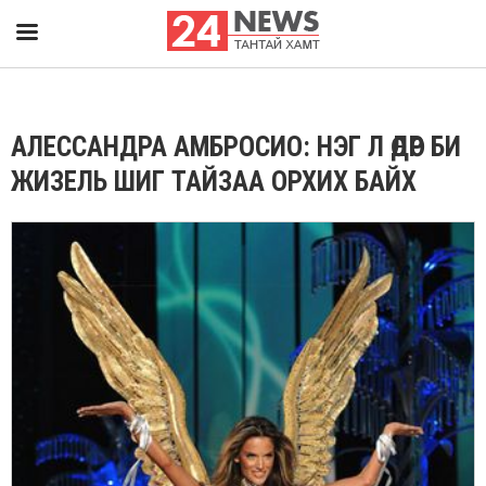
АЛЕССАНДРА АМБРОСИО: НЭГ Л ӨДӨР БИ
ЖИЗЕЛЬ ШИГ ТАЙЗАА ОРХИХ БАЙХ