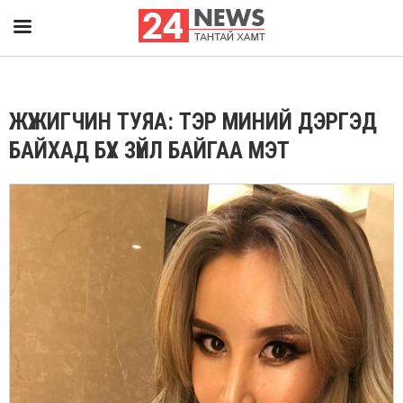
ЖҮЖИГЧИН ТУЯА: ТЭР МИНИЙ ДЭРГЭД
БАЙХАД БҮХ ЗҮЙЛ БАЙГАА МЭТ