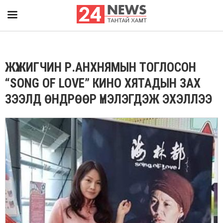
ЖҮЖИГЧИН Р.АНХНЯМЫН ТОГЛОСОН
“SONG OF LOVE” КИНО ХЯТАДЫН ЗАХ
ЗЭЭЛД ӨНДРӨӨР ҮНЭЛЭГДЭЖ ЭХЭЛЛЭЭ