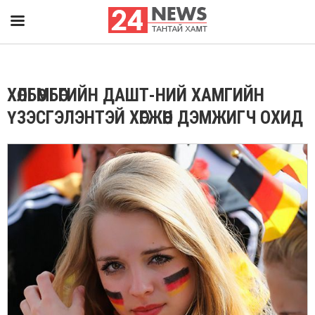
ХӨЛБӨМБӨГИЙН ДАШТ-НИЙ ХАМГИЙН
ҮЗЭСГЭЛЭНТЭЙ ХӨГЖӨӨН ДЭМЖИГЧ ОХИД