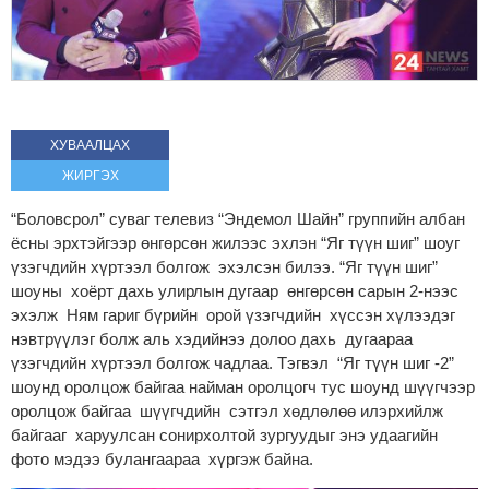
ХУВААЛЦАХ
ЖИРГЭХ
“Боловсрол” суваг телевиз “Эндемол Шайн” группийн албан
ёсны эрхтэйгээр өнгөрсөн жилээс эхлэн “Яг түүн шиг”
шоуг
үзэгчдийн хүртээл болгож эхэлсэн билээ. “Яг түүн шиг”
шоуны хоёрт дахь улирлын дугаар өнгөрсөн сарын 2-нээс
эхэлж Ням гариг бүрийн орой үзэгчдийн хүссэн хүлээдэг
нэвтрүүлэг болж аль хэдийнээ долоо дахь дугаараа
үзэгчдийн хүртээл болгож чадлаа. Тэгвэл “Яг түүн шиг -2”
шоунд оролцож байгаа найман оролцогч тус шоунд шүүгчээр
оролцож байгаа шүүгчдийн сэтгэл хөдлөлөө илэрхийлж
байгааг харуулсан сонирхолтой зургуудыг энэ удаагийн
фото мэдээ булангаараа хүргэж байна.