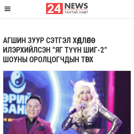
АГШИН ЗУУР СЭТГЭЛ ХӨДЛӨЛӨӨ
ИЛЭРХИЙЛСЭН “ЯГ ТҮҮН ШИГ-2”
ШОУНЫ ОРОЛЦОГЧДЫН ТӨРХ