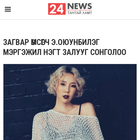
ЗАГВАР ӨМСӨГЧ Э.ОЮУНБИЛЭГ
МЭРГЭЖИЛ НЭГТ ЗАЛУУГ СОНГОЛОО