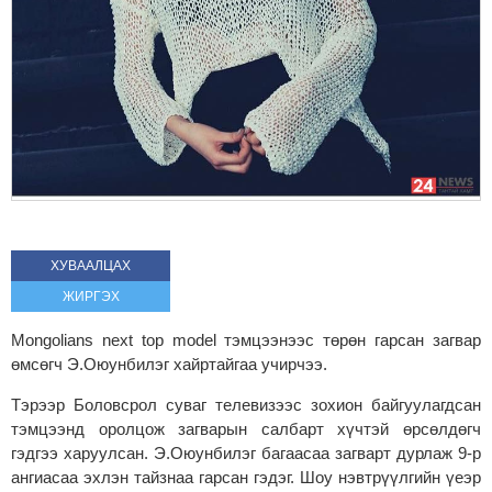
ХУВААЛЦАХ
ЖИРГЭХ
Mongolians next top model тэмцээнээс төрөн гарсан загвар
өмсөгч Э.Оюунбилэг хайртайгаа учирчээ.
Тэрээр Боловсрол суваг телевизээс зохион байгуулагдсан
тэмцээнд оролцож загварын салбарт хүчтэй өрсөлдөгч
гэдгээ харуулсан. Э.Оюунбилэг багаасаа загварт дурлаж 9-р
ангиасаа эхлэн тайзнаа гарсан гэдэг. Шоу нэвтрүүлгийн үеэр