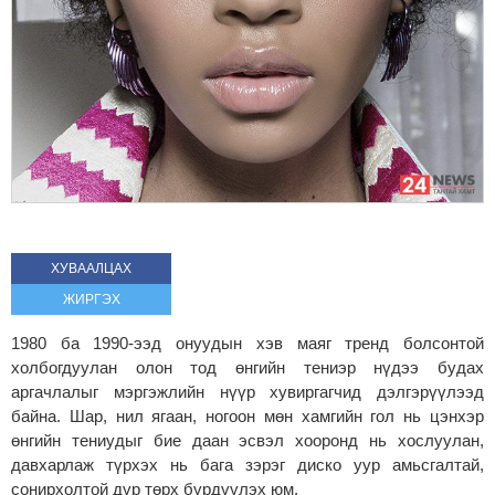
ХУВААЛЦАХ
ЖИРГЭХ
1980 ба 1990-ээд онуудын хэв маяг тренд болсонтой
холбогдуулан олон тод өнгийн тениэр нүдээ будах
аргачлалыг мэргэжлийн нүүр хувиргагчид дэлгэрүүлээд
байна. Шар, нил ягаан, ногоон мөн хамгийн гол нь цэнхэр
өнгийн тениудыг бие даан эсвэл хооронд нь хослуулан,
давхарлаж түрхэх нь бага зэрэг диско уур амьсгалтай,
сонирхолтой дүр төрх бүрдүүлэх юм.