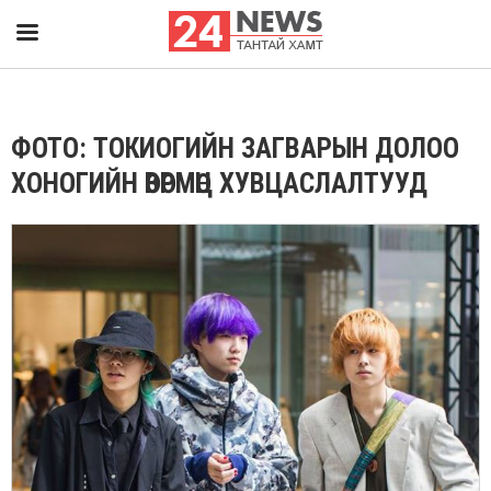
ФОТО: ТОКИОГИЙН ЗАГВАРЫН ДОЛОО
ХОНОГИЙН ӨВӨРМӨЦ ХУВЦАСЛАЛТУУД