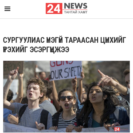
СУРГУУЛИАС ҮНЭГҮЙ ТАРААСАН ЦҮНХИЙГ
ҮҮРЭХИЙГ ЭСЭРГҮҮЦЖЭЭ