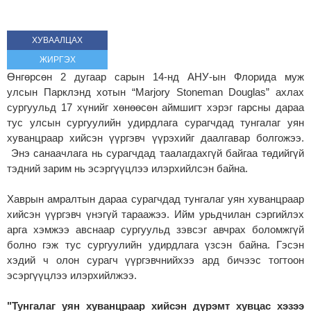
ХУВААЛЦАХ
ЖИРГЭХ
Өнгөрсөн 2 дугаар сарын 14-нд АНУ-ын Флорида муж
улсын Парклэнд хотын “Marjory Stoneman Douglas” ахлах
сургуульд 17 хүнийг хөнөөсөн аймшигт хэрэг гарсны дараа
тус улсын сургуулийн удирдлага сурагчдад тунгалаг уян
хуванцраар хийсэн үүргэвч үүрэхийг даалгавар болгожээ.
Энэ санаачлага нь сурагчдад таалагдахгүй байгаа төдийгүй
тэдний зарим нь эсэргүүцлээ илэрхийлсэн байна.
Хаврын амралтын дараа сурагчдад тунгалаг уян хуванцраар
хийсэн үүргэвч үнэгүй тараажээ. Ийм урьдчилан сэргийлэх
арга хэмжээ авснаар сургуульд зэвсэг авчрах боломжгүй
болно гэж тус сургуулийн удирдлага үзсэн байна. Гэсэн
хэдий ч олон сурагч үүргэвчнийхээ ард бичээс тогтоон
эсэргүүцлээ илэрхийлжээ.
"Тунгалаг уян хуванцраар хийсэн дүрэмт хувцас хэзээ