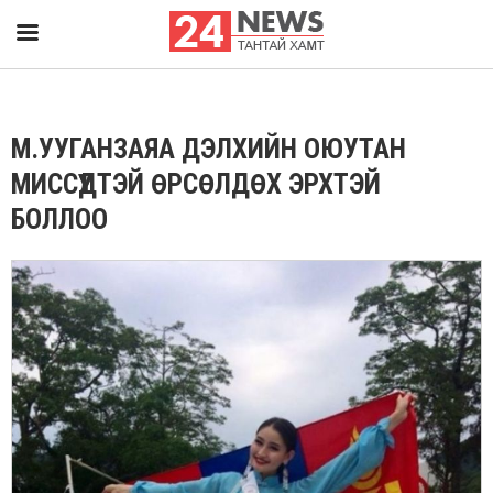
М.УУГАНЗАЯА ДЭЛХИЙН ОЮУТАН
МИССҮҮДТЭЙ ӨРСӨЛДӨХ ЭРХТЭЙ
БОЛЛОО