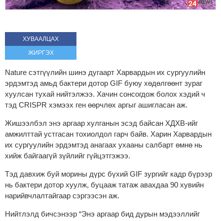
ХУВААЛЦАХ
ЖИРГЭХ
Nature сэтгүүлийн шинэ дугаарт Харвардын их сургуулийн
эрдэмтэд амьд бактери дотор GIF буюу хөдөлгөөнт зураг
хуулсан тухай нийтэлжээ. Хачин сонсогдож болох хэдий ч
тэд CRISPR хэмээх ген өөрчлөх аргыг ашигласан аж.
Жишээлбэл энэ аргаар хулганын эсэд байсан ХДХВ-ийг
амжилттай устгасан тохиолдол гарч байв. Харин Харвардын
их сургуулийн эрдэмтэд анагаах ухааны салбарт өмнө нь
хийж байгаагүй зүйлийг гүйцэтгэжээ.
Тэд давхиж буй морины дүрс бүхий GIF зургийг кадр бүрээр
нь бактери дотор хуулж, буцааж татаж авахдаа 90 хувийн
нарийвчлалтайгаар сэргээсэн аж.
Нийтлэлд бичсэнээр “Энэ аргаар бид дурын мэдээллийг