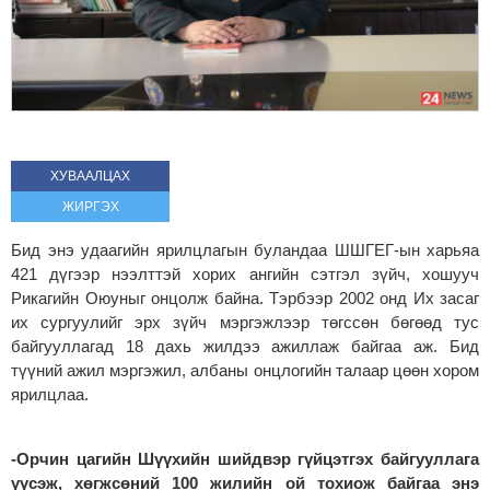
ХУВААЛЦАХ
ЖИРГЭХ
Бид энэ удаагийн ярилцлагын буландаа ШШГЕГ-ын харьяа
421 дүгээр нээлттэй хорих ангийн сэтгэл зүйч, хошууч
Рикагийн Оюуныг онцолж байна. Тэрбээр 2002 онд Их засаг
их сургуулийг эрх зүйч мэргэжлээр төгссөн бөгөөд тус
байгууллагад 18 дахь жилдээ ажиллаж байгаа аж. Бид
түүний ажил мэргэжил, албаны онцлогийн талаар цөөн хором
ярилцлаа.
-Орчин цагийн Шүүхийн шийдвэр гүйцэтгэх байгууллага
үүсэж, хөгжсөний 100 жилийн ой тохиож байгаа энэ