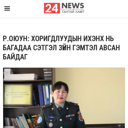
Р.ОЮУН: ХОРИГДЛУУДЫН ИХЭНХ НЬ
БАГАДАА СЭТГЭЛ ЗҮЙН ГЭМТЭЛ АВСАН
БАЙДАГ