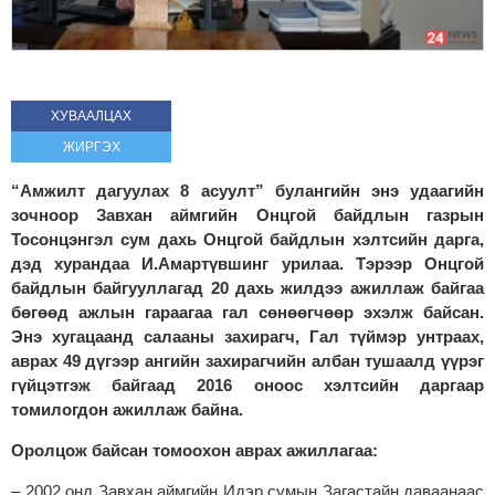
ХУВААЛЦАХ
ЖИРГЭХ
“Амжилт дагуулах 8 асуулт” булангийн энэ удаагийн
зочноор Завхан аймгийн Онцгой байдлын газрын
Тосонцэнгэл сум дахь Онцгой байдлын хэлтсийн дарга,
дэд хурандаа И.Амартүвшинг урилаа. Тэрээр Онцгой
байдлын байгууллагад 20 дахь жилдээ ажиллаж байгаа
бөгөөд ажлын гараагаа гал сөнөөгчөөр эхэлж байсан.
Энэ хугацаанд салааны захирагч, Гал түймэр унтраах,
аврах 49 дүгээр ангийн захирагчийн албан тушаалд үүрэг
гүйцэтгэж байгаад 2016 оноос хэлтсийн даргаар
томилогдон ажиллаж байна.
Оролцож байсан томоохон аврах ажиллагаа:
– 2002 онд Завхан аймгийн Идэр сумын Загастайн даваанаас