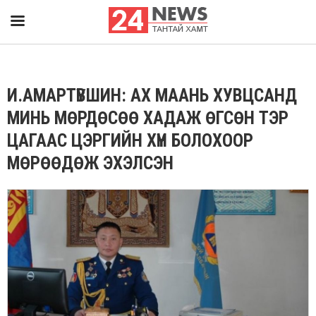
И.АМАРТҮВШИН: АХ МААНЬ ХУВЦСАНД
МИНЬ МӨРДӨСӨӨ ХАДАЖ ӨГСӨН ТЭР
ЦАГААС ЦЭРГИЙН ХҮН БОЛОХООР
МӨРӨӨДӨЖ ЭХЭЛСЭН