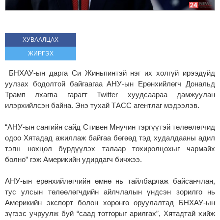
ХУВААЛЦАХ
ЖИРГЭХ
БНХАУ-ын дарга Си Жиньпинтэй нэг их холгүй ирээдүйд
уулзах бодолтой байгаагаа АНУ-ын Ерөнхийлөгч Дональд
Трамп лхагва гарагт
Twitter
хуудсаараа дамжуулан
илэрхийлсэн байна. Энэ тухай ТАСС агентлаг мэдээлэв.
“АНУ-ын сангийн сайд Стивен Мнучин тэргүүтэй төлөөлөгчид
одоо Хятадад ажиллаж байгаа бөгөөд тэд худалдааны адил
тэгш нөхцөл бүрдүүлэх талаар тохиролцохыг чармайх
болно” гэж Америкийн удирдагч бичжээ.
АНУ-ын ерөнхийлөгчийн өмнө нь тайлбарлаж байсанчлан,
тус улсын төлөөлөгчдийн айлчлалын үндсэн зорилго нь
Америкийн экспорт болон хөрөнгө оруулалтад БНХАУ-ын
зүгээс учруулж буй “саад тотгорыг арилгах”, Хятадтай хийж