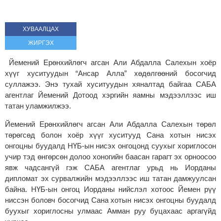
ХУВААЛЦАХ
ЖИРГЭХ
Йемений Ерөнхийлөгч агсан Али Абдалла Салехын хоёр
хүүг хуситуудын “Ансар Алла” хөдөлгөөний босогчид
суллажээ. Энэ тухай хуситуудын хяналтад байгаа САБА
агентлаг Йемений Дотоод хэргийн яамны мэдээллээс иш
татан уламжилжээ.
Йемений Ерөнхийлөгч агсан Али Абдалла Салехын төрөл
төрөгсөд болон хоёр хүүг хуситууд Сана хотын нисэх
онгоцны буудалд НҮБ-ын нисэх онгоцонд суухыг хориглосон
учир тэд өнгөрсөн долоо хоногийн баасан гарагт эх орноосоо
явж чадсангүй гэж САБА агентлаг урьд нь Иорданы
дипломат эх сурвалжийн мэдээллээс иш татан дамжуулсан
байна. НҮБ-ын онгоц Иорданы нийслэл хотоос Йемен рүү
ниссэн боловч босогчид Сана хотын нисэх онгоцны буудалд
буухыг хориглосны улмаас Амман руу буцахаас аргагүйд