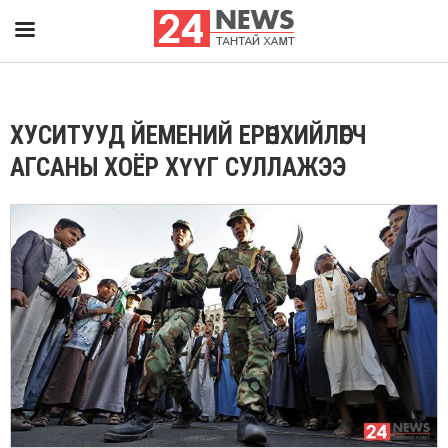
ХУСИТУУД ЙЕМЕНИЙ ЕРӨНХИЙЛӨГЧ
АГСАНЫ ХОЁР ХҮҮГ СУЛЛАЖЭЭ