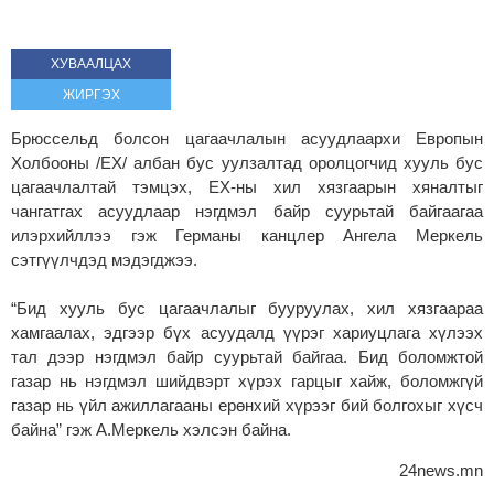
ХУВААЛЦАХ
ЖИРГЭХ
Брюссельд болсон цагаачлалын асуудлаархи Европын
Холбооны /ЕХ/ албан бус уулзалтад оролцогчид хууль бус
цагаачлалтай тэмцэх, ЕХ-ны хил хязгаарын хяналтыг
чангатгах асуудлаар нэгдмэл байр суурьтай байгаагаа
илэрхийллээ гэж Германы канцлер Ангела Меркель
сэтгүүлчдэд мэдэгджээ.
“Бид хууль бус цагаачлалыг бууруулах, хил хязгаараа
хамгаалах, эдгээр бүх асуудалд үүрэг хариуцлага хүлээх
тал дээр нэгдмэл байр суурьтай байгаа. Бид боломжтой
газар нь нэгдмэл шийдвэрт хүрэх гарцыг хайж, боломжгүй
газар нь үйл ажиллагааны ерөнхий хүрээг бий болгохыг хүсч
байна” гэж А.Меркель хэлсэн байна.
24news.mn