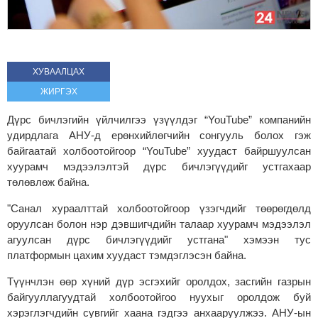
ХУВААЛЦАХ
ЖИРГЭХ
Дүрс бичлэгийн үйлчилгээ үзүүлдэг “YouTube” компанийн
удирдлага АНУ-д ерөнхийлөгчийн сонгууль болох гэж
байгаатай холбоотойгоор “YouTube” хуудаст байршуулсан
хуурамч мэдээлэлтэй дүрс бичлэгүүдийг устгахаар
төлөвлөж байна.
"Санал хураалттай холбоотойгоор үзэгчдийг төөрөгдөлд
оруулсан болон нэр дэвшигчдийн талаар хуурамч мэдээлэл
агуулсан дүрс бичлэгүүдийг устгана" хэмээн тус
платформын цахим хуудаст тэмдэглэсэн байна.
Түүнчлэн өөр хүний дүр эсгэхийг оролдох, засгийн газрын
байгууллагуудтай холбоотойгоо нуухыг оролдож буй
хэрэглэгчдийн сувгийг хаана гэдгээ анхааруулжээ. АНУ-ын