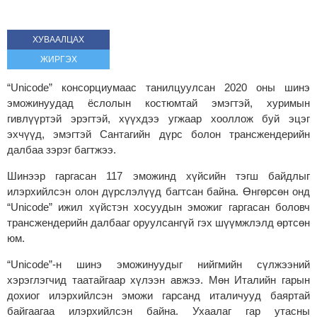
ХУВААЛЦАХ
ЖИРГЭХ
“Unicode” консорциумаас танилцуулсан 2020 оны шинэ
эможинуудад ёслолын костюмтай эмэгтэй, хуримын
гивлүүртэй эрэгтэй, хүүхдээ угжаар хооллож буй эцэг
эхчүүд, эмэгтэй Сантагийн дүрс болон трансжендерийн
далбаа зэрэг багтжээ.
Шинээр гаргасан 117 эможинд хүйсийн тэгш байдлыг
илэрхийлсэн олон дүрслэлүүд багтсан байна. Өнгөрсөн онд
“Unicode” ижил хүйстэн хосуудын эможиг гаргасан боловч
трансжендерийн далбааг оруулсангүй гэх шүүмжлэлд өртсөн
юм.
“Unicode”-н шинэ эможинуудыг нийгмийн сүлжээний
хэрэглэгчид таатайгаар хүлээн авжээ. Мөн Италийн гарын
дохиог илэрхийлсэн эможи гарсанд италичууд баяртай
байгаагаа илэрхийлсэн байна. Ухаалаг гар утасны