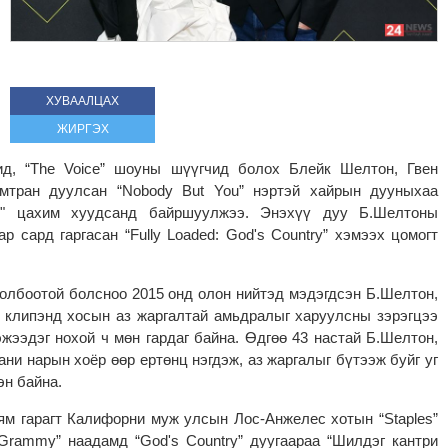
ХУВААЛЦАХ
ЖИРГЭХ
ид, “The Voice” шоуны шүүгчид болох Блейк Шелтон, Гвен
мтран дуулсан “Nobody But You” нэртэй хайрын дууныхаа
be" цахим хуудсанд байршуулжээ. Энэхүү дуу Б.Шелтоны
ар сард гаргасан “Fully Loaded: God's Country” хэмээх цомогт
холбоотой болсноо 2015 онд олон нийтэд мэдэгдсэн Б.Шелтон,
 клипэнд хосын аз жаргалтай амьдралыг харуулсны зэрэгцээ
жээдэг нохой ч мөн гардаг байна. Өдгөө 43 настай Б.Шелтон,
ани нарын хоёр өөр ертөнц нэгдэж, аз жаргалыг бүтээж буйг уг
эн байна.
ям гарагт Калифорни муж улсын Лос-Анжелес хотын “Staples”
Grammy” наадамд “God's Country” дуугаараа “Шилдэг кантри