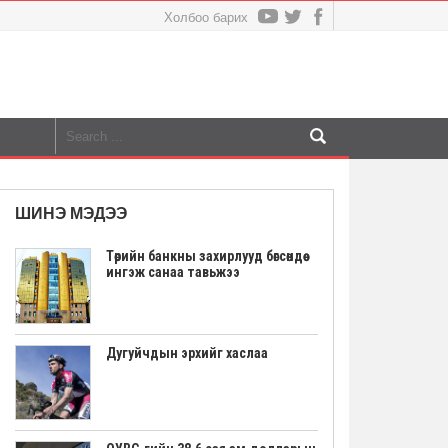
Холбоо барих
ШИНЭ МЭДЭЭ
Төрийн банкны захирлууд бөгсөндөө
ингэж санаа тавьжээ
Дугуйчдын эрхийг хаслаа