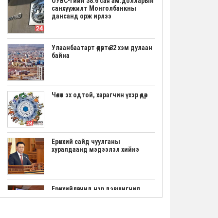
ОУВС-гийн 38.6 сая ам.долларын
санхүүжилт Монголбанкны
дансанд орж ирлээ
Улаанбаатарт өдөртөө 32 хэм дулаан
байна
Чөлөөт эх одтой, харагчин үхэр өдөр
Ерөнхий сайд чуулганы
хуралдаанд мэдээлэл хийнэ
Ерөнхийлөгчид нэр дэвшигчид
маргааш үнэмлэхээ гардана