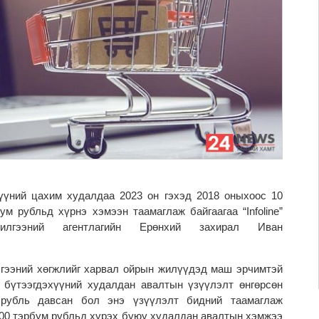
үүний цахим худалдаа 2023 он гэхэд 2018 оныхоос 10
ум рубльд хүрнэ хэмээн таамаглаж байгаагаа “Infoline”
илгээний агентлагийн Ерөнхий захирал Иван
лгээний хөгжлийг харвал ойрын жилүүдэд маш эрчимтэй
 бүтээгдэхүүний худалдан авалтын үзүүлэлт өнгөрсөн
рубль давсан бол энэ үзүүлэлт бидний таамаглаж
 200 тэрбум рубльд хүрэх буюу худалдан авалтын хэмжээ