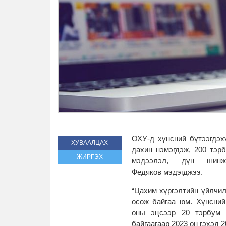
ОХУ-д хүнсний бүтээгдэх
ХУВААЛЦАХ
дахин нэмэгдэж, 200 тэрб
ЖИРГЭХ
мэдээлэл, дүн шинж
Федяков мэдэгджээ.
“Цахим хүргэлтийн үйлчи
өсөж байгаа юм. Хүнсний
оны эцсээр 20 тэрбум 
байгаагаар 2023 он гэхэд