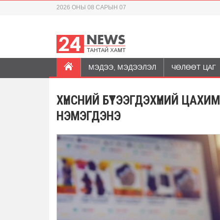
2026 ОНЫ 08 САРЫН 07
МЭДЭЭ, МЭДЭЭЛЭЛ
ЧӨЛӨӨТ ЦАГ
ХҮНСНИЙ БҮТЭЭГДЭХҮҮНИЙ ЦАХ
НЭМЭГДЭНЭ