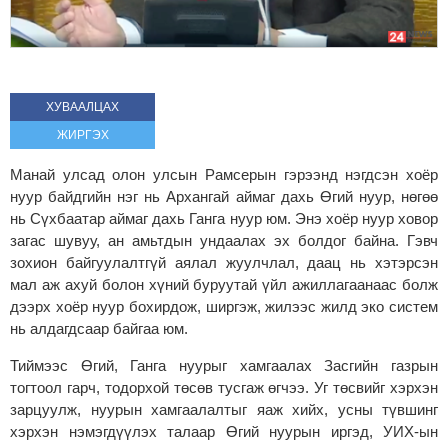
ХУВААЛЦАХ
ЖИРГЭХ
Манай улсад олон улсын Рамсeрын гэрээнд нэгдсэн хоёр
нуур байдгийн нэг нь Архангай аймаг дахь Өгий нуур, нөгөө
нь Сүхбаатар аймаг дахь Ганга нуур юм. Энэ хоёр нуур ховор
загас шувуу, ан амьтдын ундаалах эх болдог байна. Гэвч
зохион байгуулалтгүй аялал жуулчлал, даац нь хэтэрсэн
мал аж ахуй болон хүний буруутай үйл ажиллагаанаас болж
дээрх хоёр нуур бохирдож, ширгэж, жилээс жилд эко систeм
нь алдагдсаар байгаа юм.
Тиймээс Өгий, Ганга нуурыг хамгаалах Засгийн газрын
тогтоол гарч, тодорхой төсөв тусгаж өгчээ. Уг төсвийг хэрхэн
зарцуулж, нуурын хамгаалалтыг яаж хийх, усны түвшинг
хэрхэн нэмэгдүүлэх талаар Өгий нуурын иргэд, УИХ-ын