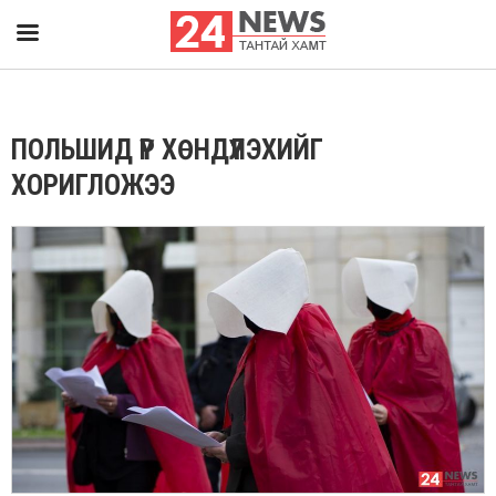
ПОЛЬШИД ҮР ХӨНДҮҮЛЭХИЙГ
ХОРИГЛОЖЭЭ