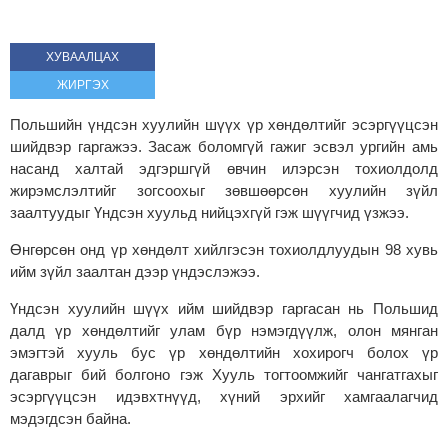
ХУВААЛЦАХ
ЖИРГЭХ
Польшийн үндсэн хуулийн шүүх үр хөндөлтийг эсэргүүцсэн
шийдвэр гаргажээ. Засаж боломгүй гажиг эсвэл ургийн амь
насанд халтай эдгэршгүй өвчин илэрсэн тохиолдолд
жирэмслэлтийг зогсоохыг зөвшөөрсөн хуулийн зүйл
заалтуудыг Үндсэн хуульд нийцэхгүй гэж шүүгчид үзжээ.
Өнгөрсөн онд үр хөндөлт хийлгэсэн тохиолдлуудын 98 хувь
ийм зүйл заалтан дээр үндэслэжээ.
Үндсэн хуулийн шүүх ийм шийдвэр гаргасан нь Польшид
далд үр хөндөлтийг улам бүр нэмэгдүүлж, олон мянган
эмэгтэй хууль бус үр хөндөлтийн хохирогч болох үр
дагаврыг бий болгоно гэж Хууль тогтоомжийг чангатгахыг
эсэргүүцсэн идэвхтнүүд, хүний эрхийг хамгаалагчид
мэдэгдсэн байна.