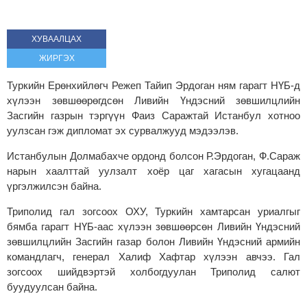
ХУВААЛЦАХ
ЖИРГЭХ
Туркийн Ерөнхийлөгч Режеп Тайип Эрдоган ням гарагт НҮБ-д
хүлээн зөвшөөрөгдсөн Ливийн Үндэсний зөвшилцлийн
Засгийн газрын тэргүүн Фаиз Саражтай Истанбул хотноо
уулзсан гэж дипломат эх сурвалжууд мэдээлэв.
Истанбулын Долмабахче ордонд болсон Р.Эрдоган, Ф.Сараж
нарын хаалттай уулзалт хоёр цаг хагасын хугацаанд
үргэлжилсэн байна.
Триполид гал зогсоох ОХУ, Туркийн хамтарсан уриалгыг
бямба гарагт НҮБ-аас хүлээн зөвшөөрсөн Ливийн Үндэсний
зөвшилцлийн Засгийн газар болон Ливийн Үндэсний армийн
командлагч, генерал Халиф Хафтар хүлээн авчээ. Гал
зогсоох шийдвэртэй холбогдуулан Триполид салют
буудуулсан байна.