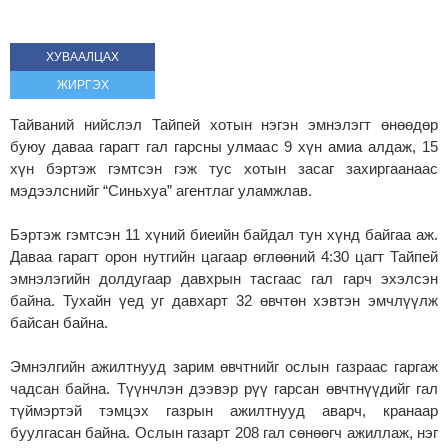
ХУВААЛЦАХ
ЖИРГЭХ
Тайваний нийслэл Тайпей хотын нэгэн эмнэлэгт өнөөдөр
буюу даваа гарагт гал гарсны улмаас 9 хүн амиа алдаж, 15
хүн бэртэж гэмтсэн гэж тус хотын засаг захиргаанаас
мэдээлснийг “Синьхуа” агентлаг уламжлав.
Бэртэж гэмтсэн 11 хүний биеийн байдал тун хүнд байгаа аж.
Даваа гарагт орон нутгийн цагаар өглөөний 4:30 цагт Тайпей
эмнэлэгийн долдугаар давхрын тасгаас гал гарч эхэлсэн
байна. Тухайн үед уг давхарт 32 өвчтөн хэвтэн эмчлүүлж
байсан байна.
Эмнэлгийн ажилтнууд зарим өвчтнийг ослын газраас гаргаж
чадсан байна. Түүнчлэн дээвэр рүү гарсан өвчтнүүдийг гал
түймэртэй тэмцэх газрын ажилтнууд аварч, кранаар
буулгасан байна. Ослын газарт 208 гал сөнөөгч ажиллаж, нэг