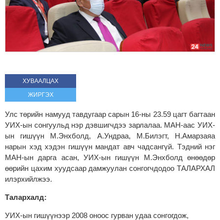
ХУВААЛЦАХ
ЖИРГЭХ
Улс төрийн намууд тавдугаар сарын 16-ны 23.59 цагт багтаан
УИХ-ын сонгуульд нэр дэвшигчдээ зарлалаа. МАН-аас УИХ-
ын гишүүн М.Энхболд, А.Ундраа, М.Билэгт, Н.Амарзаяа
нарын хэд хэдэн гишүүн мандат авч чадсангүй. Тэдний нэг
МАН-ын дарга асан, УИХ-ын гишүүн М.Энхболд өнөөдөр
өөрийн цахим хуудсаар дамжуулан сонгогчдодоо ТАЛАРХАЛ
илэрхийлжээ.
Талархалд:
УИХ-ын гишүүнээр 2008 оноос гурван удаа сонгогдож,