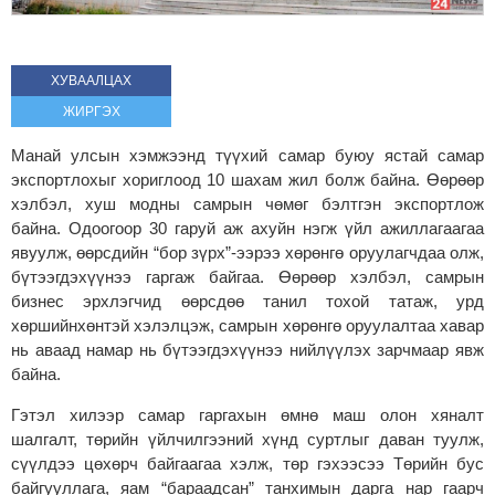
ХУВААЛЦАХ
ЖИРГЭХ
Манай улсын хэмжээнд түүхий самар буюу ястай самар
экспортлохыг хориглоод 10 шахам жил болж байна. Өөрөөр
хэлбэл, хуш модны самрын чөмөг бэлтгэн экспортлож
байна. Одоогоор 30 гаруй аж ахуйн нэгж үйл ажиллагаагаа
явуулж, өөрсдийн “бор зүрх”-ээрээ хөрөнгө оруулагчдаа олж,
бүтээгдэхүүнээ гаргаж байгаа. Өөрөөр хэлбэл, самрын
бизнес эрхлэгчид өөрсдөө танил тохой татаж, урд
хөршийнхөнтэй хэлэлцэж, самрын хөрөнгө оруулалтаа хавар
нь аваад намар нь бүтээгдэхүүнээ нийлүүлэх зарчмаар явж
байна.
Гэтэл хилээр самар гаргахын өмнө маш олон хяналт
шалгалт, төрийн үйлчилгээний хүнд суртлыг даван туулж,
сүүлдээ цөхөрч байгаагаа хэлж, төр гэхээсээ Төрийн бус
байгууллага, яам “бараадсан” танхимын дарга нар гаарч