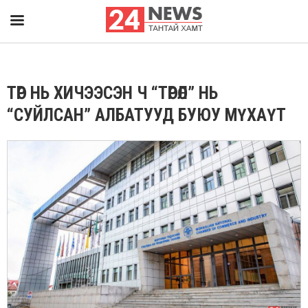
ТӨР НЬ ХИЧЭЭСЭН Ч “ТӨРӨЛ” НЬ
“СУЙЛСАН” АЛБАТУУД БУЮУ МҮХАҮТ