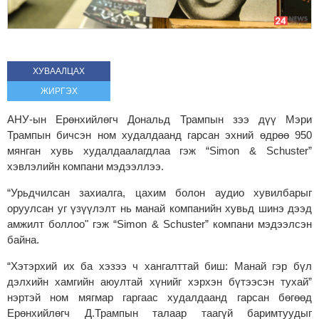
ХУВААЛЦАХ
ЖИРГЭХ
АНУ-ын Ерөнхийлөгч Дональд Трампын зээ дүү Мэри
Трампын бичсэн ном худалдаанд гарсан эхний өдрөө 950
мянган хувь худалдаалагдлаа гэж “Simon & Schuster”
хэвлэлийн компани мэдээллээ.
“Урьдчилсан захиалга, цахим болон аудио хувилбарыг
оруулсан уг үзүүлэлт нь манай компанийн хувьд шинэ дээд
амжилт боллоо" гэж “Simon & Schuster” компани мэдээлсэн
байна.
“Хэтэрхий их ба хэзээ ч хангалттай биш: Манай гэр бүл
дэлхийн хамгийн аюултай хүнийг хэрхэн бүтээсэн тухай”
нэртэй ном мягмар гаргаас худалдаанд гарсан бөгөөд
Ерөнхийлөгч Д.Трампын талаар таагүй баримтуудыг