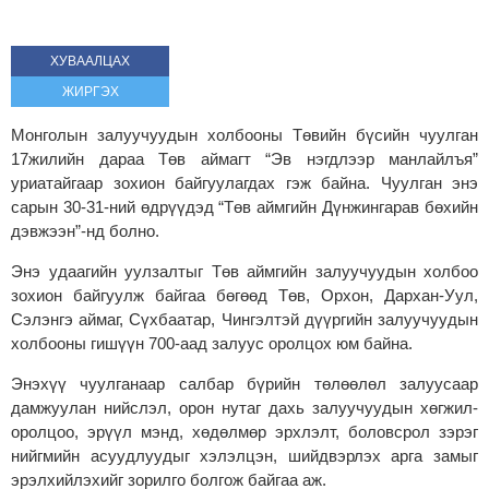
ХУВААЛЦАХ
ЖИРГЭХ
Монголын залуучуудын холбооны Төвийн бүсийн чуулган
17жилийн дараа Төв аймагт “Эв нэгдлээр манлайлъя”
уриатайгаар зохион байгуулагдах гэж байна. Чуулган энэ
сарын 30-31-ний өдрүүдэд “Төв аймгийн Дүнжингарав бөхийн
дэвжээн”-нд болно.
Энэ удаагийн уулзалтыг Төв аймгийн залуучуудын холбоо
зохион байгуулж байгаа бөгөөд Төв, Орхон, Дархан-Уул,
Сэлэнгэ аймаг, Сүхбаатар, Чингэлтэй дүүргийн залуучуудын
холбооны гишүүн 700-аад залуус оролцох юм байна.
Энэхүү чуулганаар салбар бүрийн төлөөлөл залуусаар
дамжуулан нийслэл, орон нутаг дахь залуучуудын хөгжил-
оролцоо, эрүүл мэнд, хөдөлмөр эрхлэлт, боловсрол зэрэг
нийгмийн асуудлуудыг хэлэлцэн, шийдвэрлэх арга замыг
эрэлхийлэхийг зорилго болгож байгаа аж.